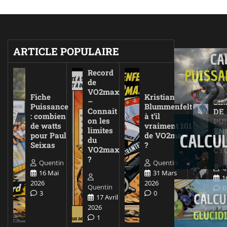
ARTICLE POPULAIRE
Record
de
VO2max
Fiche
Kristian
–
SI
Puissance
Blummenfelt
Connait
DE
: combien
à t’il
on les
PU
de watts
vraiment 101
limites
EN
pour Paul
de VO2max
du
LA
Seixas
?
VO2max
CY
?
Quentin
Quentin
Q
16 Mai
31 Mars
1
2026
2026
Quentin
0
3
0
17 Avril
2026
1