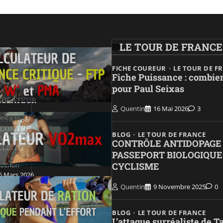
LE TOUR DE FRANCE
FICHE COUREUR
LE TOUR DE F
Fiche Puissance : combie
pour Paul Seixas
MULATEUR
Quentin
16 Mai 2026
3
ISSANCE
 CONTRE
BLOG
LE TOUR DE FRANCE
 MONTRE
CONTRÔLE ANTIDOPAGE
CLISTE
PASSEPORT BIOLOGIQUE
uentin
CYCLISME
6 Mars 2026
Quentin
9 Novembre 2025
0
BLOG
LE TOUR DE FRANCE
L’attaque surréaliste de 