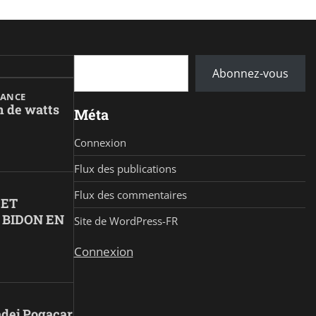
Saisissez votre adresse e-mail…
Abonnez-vous
RANCE
n de watts
Méta
Connexion
Flux des publications
Flux des commentaires
 ET
 BIDON EN
Site de WordPress-FR
Connexion
Tadej Pogacar