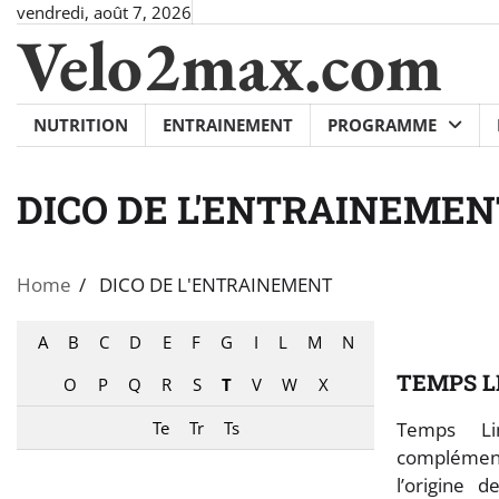
Skip
vendredi, août 7, 2026
Velo2max.com
to
content
NUTRITION
ENTRAINEMENT
PROGRAMME
DICO DE L'ENTRAINEMEN
Home
DICO DE L'ENTRAINEMENT
A
B
C
D
E
F
G
I
L
M
N
TEMPS L
O
P
Q
R
S
T
V
W
X
Temps Li
Te
Tr
Ts
complémen
l’origine 