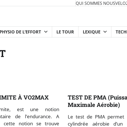
QUI SOMMES NOUS
VELO
PHYSIO DE L’EFFORT
LE TOUR
LEXIQUE
TEC
T
IMITE À VO2MAX
TEST DE PMA (Puiss
Maximale Aérobie)
mite, est une notion
taire de l’endurance. A
Le test de PMA permet d
de cette notion se trouve
cylindrée aérobie d’un 