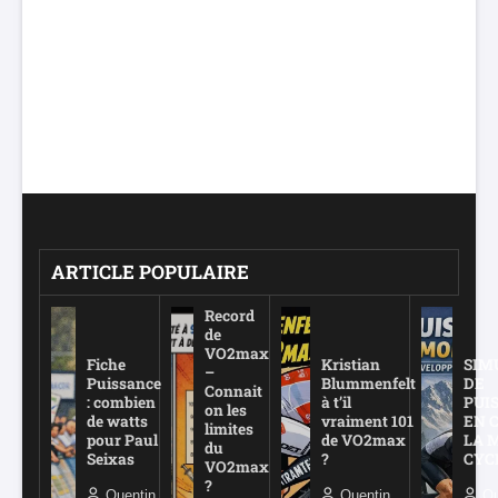
ARTICLE POPULAIRE
Record
de
VO2max
Fiche
Kristian
SIM
–
Puissance
Blummenfelt
DE
Connait
: combien
à t’il
PUI
on les
de watts
vraiment 101
EN 
limites
pour Paul
de VO2max
LA 
du
Seixas
?
CYC
VO2max
?
Quentin
Quentin
Qu