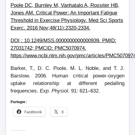
Poole DC, Burnley M, Vanhatalo A, Rossiter HB,
Jones AM. Critical Power: An Important Fatigue
Threshold in Exercise Physiology. Med Sci Sports
Exerc. 2016 Nov;48(11):2320-2334.
DOI : 10.1249/MSS.0000000000000939. PMID:
27031742; PMCID: PMC5070974.
https://www.ncbi.nlm.nih.gov/pmc/articles/PMC507097
Barker, T., D. C. Poole, M. L. Noble, and T. J.
Barstow. 2006. Human critical power-oxygen
uptake relationship at different pedalling
frequencies.
Exp. Physiol.
91: 621–632.
Partager :
Facebook
X