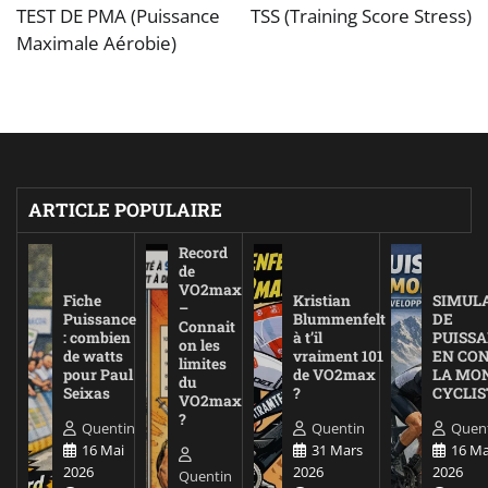
de
TEST DE PMA (Puissance
TSS (Training Score Stress)
Maximale Aérobie)
l’article
ARTICLE POPULAIRE
Record
de
VO2max
Fiche
Kristian
SIMUL
–
Puissance
Blummenfelt
DE
Connait
: combien
à t’il
PUISS
on les
de watts
vraiment 101
EN CO
limites
pour Paul
de VO2max
LA MO
du
Seixas
?
CYCLIS
VO2max
?
Quentin
Quentin
Quen
16 Mai
31 Mars
16 Ma
2026
2026
2026
Quentin