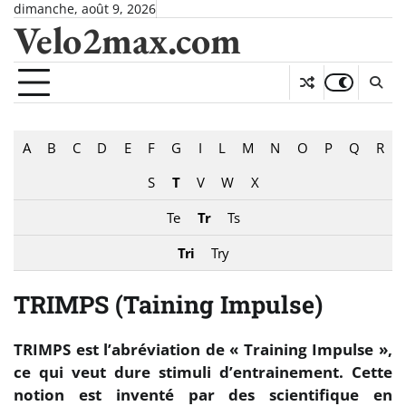
Skip
dimanche, août 9, 2026
Velo2max.com
to
content
A
B
C
D
E
F
G
I
L
M
N
O
P
Q
R
S
T
V
W
X
Te
Tr
Ts
Tri
Try
TRIMPS (Taining Impulse)
TRIMPS est l’abréviation de « Training Impulse »,
ce qui veut dure stimuli d’entrainement. Cette
notion est inventé par des scientifique en