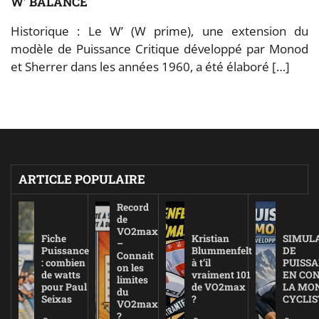
W’ BALANCE
Historique : Le W’ (W prime), une extension du
modèle de Puissance Critique développé par Monod
et Sherrer dans les années 1960, a été élaboré […]
ARTICLE POPULAIRE
Record
de
VO2max
Fiche
Kristian
SIMUL
–
Puissance
Blummenfelt
DE
Connait
: combien
à t’il
PUISS
on les
de watts
vraiment 101
EN CO
limites
pour Paul
de VO2max
LA MO
du
Seixas
?
CYCLIS
VO2max
?