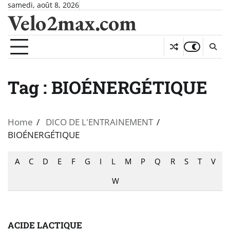
Skip
samedi, août 8, 2026
Velo2max.com
to
content
Tag :
BIOÉNERGÉTIQUE
Home
DICO DE L'ENTRAINEMENT
BIOÉNERGÉTIQUE
A
C
D
E
F
G
I
L
M
P
Q
R
S
T
V
W
ACIDE LACTIQUE