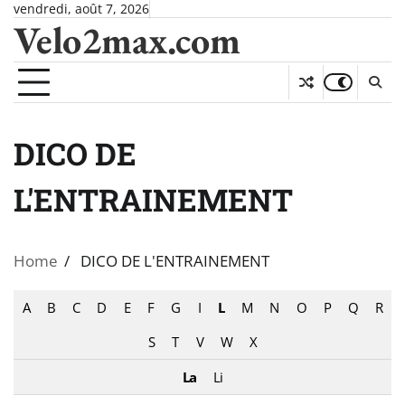
Skip
vendredi, août 7, 2026
Velo2max.com
to
content
DICO DE
L'ENTRAINEMENT
Home
DICO DE L'ENTRAINEMENT
A
B
C
D
E
F
G
I
L
M
N
O
P
Q
R
S
T
V
W
X
La
Li