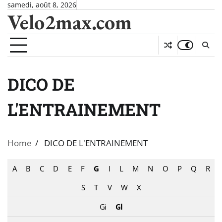
Skip
samedi, août 8, 2026
Velo2max.com
to
content
DICO DE
L'ENTRAINEMENT
Home
DICO DE L'ENTRAINEMENT
A
B
C
D
E
F
G
I
L
M
N
O
P
Q
R
S
T
V
W
X
Gi
Gl