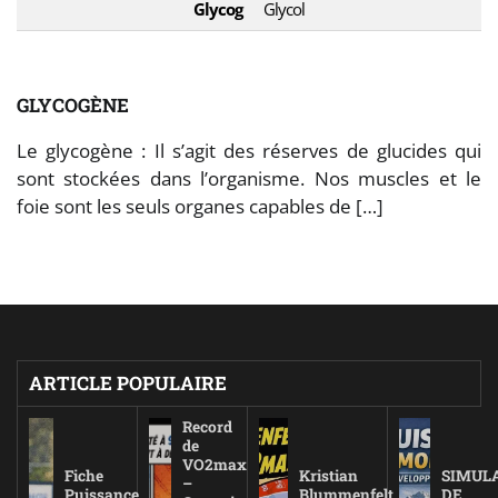
Glycog
Glycol
GLYCOGÈNE
Le glycogène : Il s’agit des réserves de glucides qui
sont stockées dans l’organisme. Nos muscles et le
foie sont les seuls organes capables de […]
ARTICLE POPULAIRE
Record
de
VO2max
Fiche
Kristian
SIMUL
–
Puissance
Blummenfelt
DE