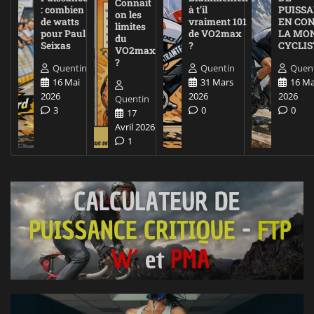
Connait
: combien
à t’il
PUISS
on les
de watts
vraiment 101
EN CO
limites
pour Paul
de VO2max
LA MO
du
Seixas
?
CYCLIS
VO2max
?
Quentin
Quentin
Quen
16 Mai
31 Mars
16 Ma
2026
2026
2026
Quentin
3
0
0
17
Avril 2026
1