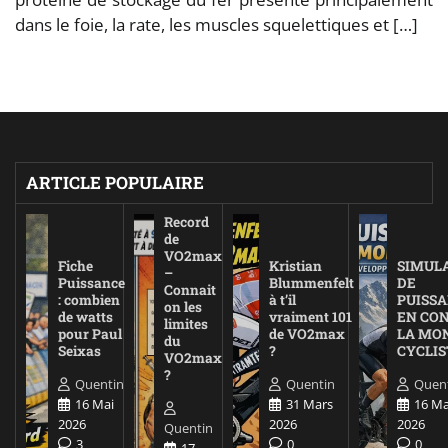
dans le foie, la rate, les muscles squelettiques et […]
ARTICLE POPULAIRE
Record
de
VO2max
Fiche
Kristian
SIMUL
–
Puissance
Blummenfelt
DE
Connait
: combien
à t’il
PUISS
on les
de watts
vraiment 101
EN CO
limites
pour Paul
de VO2max
LA MO
du
Seixas
?
CYCLIS
VO2max
?
Quentin
Quentin
Quen
16 Mai
31 Mars
16 Ma
2026
2026
2026
Quentin
3
0
0
17