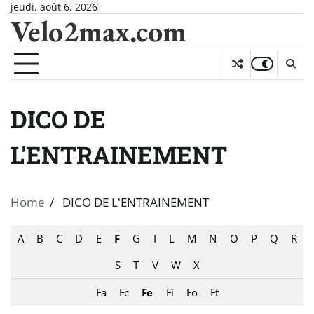
Skip
jeudi, août 6, 2026
Velo2max.com
to
content
DICO DE
L'ENTRAINEMENT
Home
DICO DE L'ENTRAINEMENT
A
B
C
D
E
F
G
I
L
M
N
O
P
Q
R
S
T
V
W
X
Fa
Fc
Fe
Fi
Fo
Ft