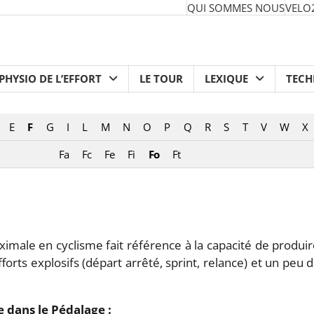
QUI SOMMES NOUS
VELO
PHYSIO DE L’EFFORT
LE TOUR
LEXIQUE
TEC
E
F
G
I
L
M
N
O
P
Q
R
S
T
V
W
X
Fa
Fc
Fe
Fi
Fo
Ft
imale en cyclisme fait référence à la capacité de produir
efforts explosifs (départ arrêté, sprint, relance) et un peu
 dans le Pédalage :