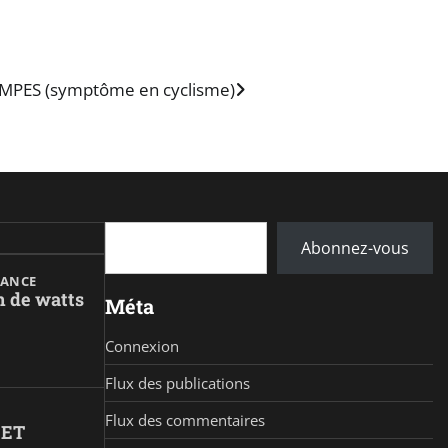
MPES (symptôme en cyclisme)
Saisissez votre adresse e-mail…
Abonnez-vous
RANCE
n de watts
Méta
Connexion
Flux des publications
Flux des commentaires
 ET