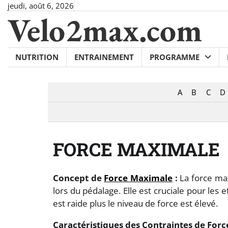
Skip
jeudi, août 6, 2026
Velo2max.com
to
content
NUTRITION
ENTRAINEMENT
PROGRAMME
A
B
C
D
FORCE MAXIMALE
Concept de
Force Maximale
:
La force max
lors du pédalage. Elle est cruciale pour les 
est raide plus le niveau de force est élevé.
Caractéristiques des Contraintes de Force