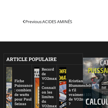
Navigation
Previous:
ACIDES AMINÉS
de
l’article
ARTICLE POPULAIRE
Record
de
VO2max
Fiche
Kristian
–
SI
Puissance
Blummenfelt
Connait
DE
: combien
à t’il
on les
PU
de watts
vraiment 101
limites
EN
pour Paul
de VO2max
du
LA
Seixas
?
VO2max
CY