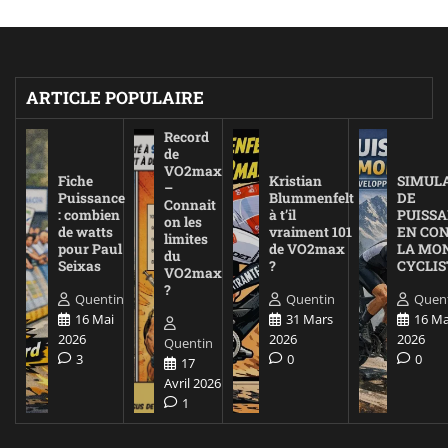
ARTICLE POPULAIRE
Record
de
VO2max
Fiche
Kristian
SIMUL
–
Puissance
Blummenfelt
DE
Connait
: combien
à t’il
PUISS
on les
de watts
vraiment 101
EN CO
limites
pour Paul
de VO2max
LA MO
du
Seixas
?
CYCLIS
VO2max
?
Quentin
Quentin
Quen
16 Mai
31 Mars
16 Ma
2026
2026
2026
Quentin
3
0
0
17
Avril 2026
1