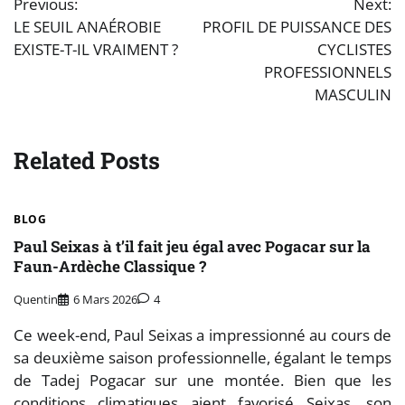
Previous:
Next:
de
LE SEUIL ANAÉROBIE
PROFIL DE PUISSANCE DES
EXISTE-T-IL VRAIMENT ?
CYCLISTES
l’article
PROFESSIONNELS
MASCULIN
Related Posts
BLOG
Paul Seixas à t’il fait jeu égal avec Pogacar sur la
Faun-Ardèche Classique ?
Quentin
6 Mars 2026
4
Ce week-end, Paul Seixas a impressionné au cours de
sa deuxième saison professionnelle, égalant le temps
de Tadej Pogacar sur une montée. Bien que les
conditions climatiques aient favorisé Seixas, son