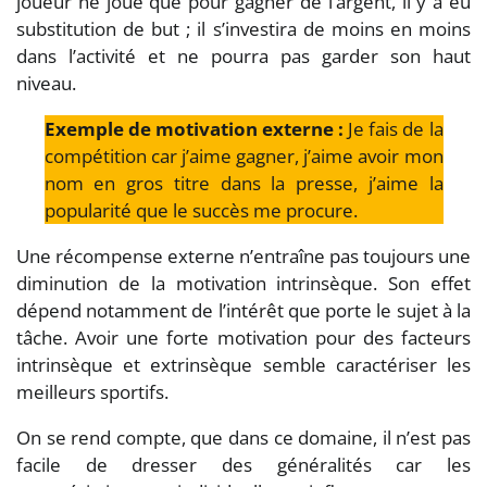
joueur ne joue que pour gagner de l’argent, il y a eu
substitution de but ; il s’investira de moins en moins
dans l’activité et ne pourra pas garder son haut
niveau.
Exemple de motivation externe :
Je fais de la
compétition car j’aime gagner, j’aime avoir mon
nom en gros titre dans la presse, j’aime la
popularité que le succès me procure.
Une récompense externe n’entraîne pas toujours une
diminution de la motivation intrinsèque. Son effet
dépend notamment de l’intérêt que porte le sujet à la
tâche. Avoir une forte motivation pour des facteurs
intrinsèque et extrinsèque semble caractériser les
meilleurs sportifs.
On se rend compte, que dans ce domaine, il n’est pas
facile de dresser des généralités car les