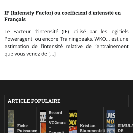
IF (Intensity Factor) ou coefficient d’intensité en
Français
Le Facteur d’intensité (IF) utilisé par les logiciels
Poweragent, ou encore Trainingpeaks, WKO… est une
estimation de l’intensité relative de l’entrainement
que vous venez de […]
ARTICLE POPULAIRE
Record
de
VO2max
Fiche
Kristian
SIMUL
–
Puissance
Blummenfelt
DE
Connait