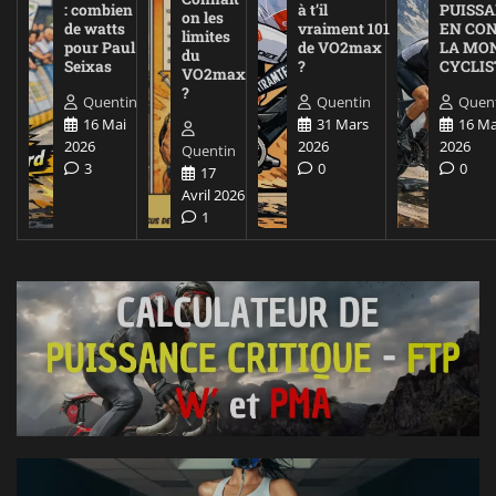
: combien
à t’il
PUISS
on les
de watts
vraiment 101
EN CO
limites
pour Paul
de VO2max
LA MO
du
Seixas
?
CYCLIS
VO2max
?
Quentin
Quentin
Quen
16 Mai
31 Mars
16 Ma
2026
2026
2026
Quentin
3
0
0
17
Avril 2026
1