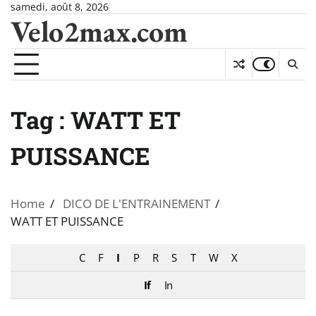
Skip
samedi, août 8, 2026
Velo2max.com
to
content
Tag :
WATT ET
PUISSANCE
Home
DICO DE L'ENTRAINEMENT
WATT ET PUISSANCE
C
F
I
P
R
S
T
W
X
If
In