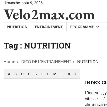
Skip
dimanche, août 9, 2026
Velo2max.com
to
content
NUTRITION
ENTRAINEMENT
PROGRAMME
Tag :
NUTRITION
Home
DICO DE L'ENTRAINEMENT
NUTRITION
A
B
D
F
G
I
L
M
O
R
T
INDEX G
L’index gl
vitesse à
alimentaire