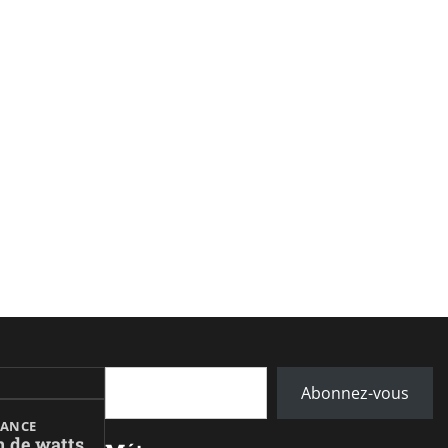
Saisissez votre adresse e-mail…
Abonnez-vous
RANCE
n de watts