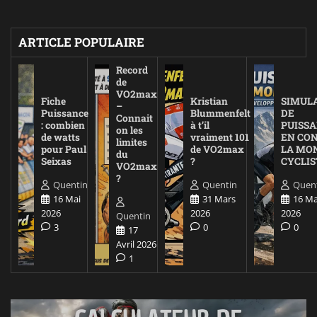
ARTICLE POPULAIRE
Record
de
VO2max
Fiche
Kristian
SIMUL
–
Puissance
Blummenfelt
DE
Connait
: combien
à t’il
PUISS
on les
de watts
vraiment 101
EN CO
limites
pour Paul
de VO2max
LA MO
du
Seixas
?
CYCLIS
VO2max
?
Quentin
Quentin
Quen
16 Mai
31 Mars
16 Ma
2026
2026
2026
Quentin
3
0
0
17
Avril 2026
1