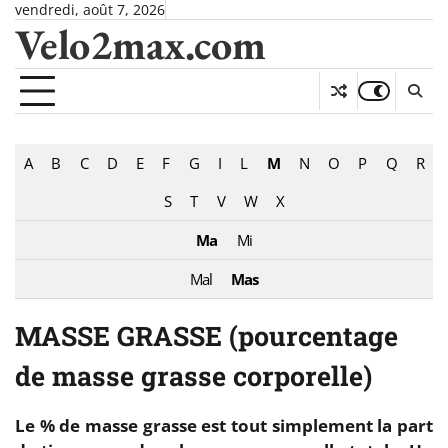
Skip
vendredi, août 7, 2026
Velo2max.com
to
content
A
B
C
D
E
F
G
I
L
M
N
O
P
Q
R
S
T
V
W
X
Ma
Mi
Mal
Mas
MASSE GRASSE (pourcentage
de masse grasse corporelle)
Le % de masse grasse est tout simplement la part