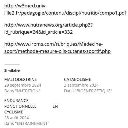
http://w3med.univ-
lille2.fr/pedagogie/contenu/discipl/nutritio/compo1.pdf
http://www.nutranews.org/article.php3?
id_rubrique=24&id_article=332
http://www.irbms.com/rubriques/Medecine-
sport/methode-mesure-plis-cutanes-sportif.php
Similaire
MALTODEXTRINE
CATABOLISME
29 septembre 2024
2 septembre 2024
Dans "NUTRITION"
Dans "BIOÉNERGÉTIQUE"
ENDURANCE
FONCTIONNELLE EN
CYCLISME
28 août 2024
Dans "ENTRAINEMENT"