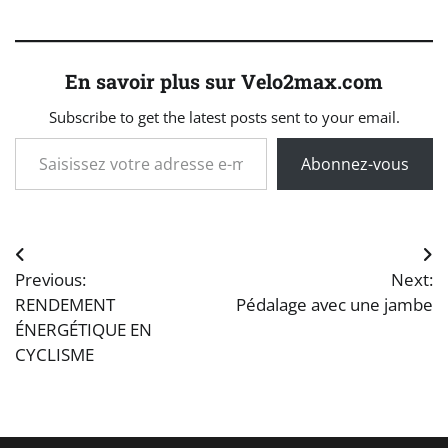
En savoir plus sur Velo2max.com
Subscribe to get the latest posts sent to your email.
Saisissez votre adresse e-mail…
Abonnez-vous
Navigation
Previous:
Next:
de
RENDEMENT
Pédalage avec une jambe
ÉNERGÉTIQUE EN
l’article
CYCLISME