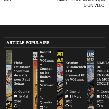
D’UN VÉLO.
l’article
ARTICLE POPULAIRE
Record
de
VO2max
Fiche
Kristian
SIMUL
–
Puissance
Blummenfelt
DE
Connait
: combien
à t’il
PUISS
on les
de watts
vraiment 101
EN CO
limites
pour Paul
de VO2max
LA MO
du
Seixas
?
CYCLIS
VO2max
?
Quentin
Quentin
Quen
16 Mai
31 Mars
16 Ma
2026
2026
2026
Quentin
3
0
0
17