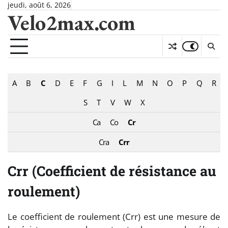
Skip
jeudi, août 6, 2026
Velo2max.com
to
content
A
B
C
D
E
F
G
I
L
M
N
O
P
Q
R
S
T
V
W
X
Ca
Co
Cr
Cra
Crr
Crr (Coefficient de résistance au
roulement)
Le coefficient de roulement (Crr) est une mesure de