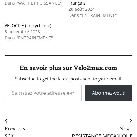
Dans "WATT ET PUISSANCE"
Français
28 août 2024
Dans "ENTRAINEMENT"
VELOCITÉ (en cyclisme)
5 novembre 2023
Dans "ENTRAINEMENT"
En savoir plus sur Velo2max.com
Subscribe to get the latest posts sent to your email.
Saisissez votre adresse e-mail…
Abonnez-vous
Navigation
Previous:
Next:
de
SCX
RÉSISTANCE MÉCANIQUE