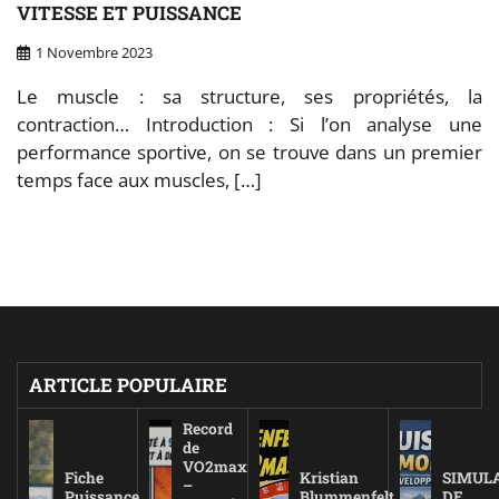
VITESSE ET PUISSANCE
1 Novembre 2023
Le muscle : sa structure, ses propriétés, la
contraction… Introduction : Si l’on analyse une
performance sportive, on se trouve dans un premier
temps face aux muscles, […]
ARTICLE POPULAIRE
Record
de
VO2max
Fiche
Kristian
SIMUL
–
Puissance
Blummenfelt
DE