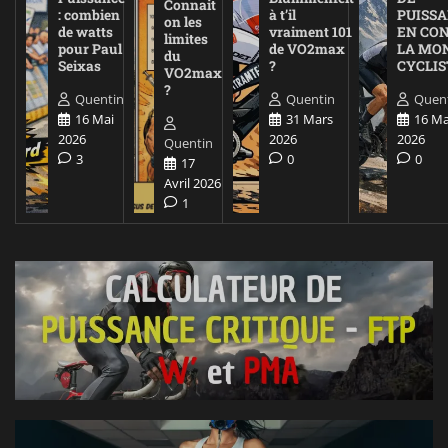
Connait
: combien
à t’il
PUISS
on les
de watts
vraiment 101
EN CO
limites
pour Paul
de VO2max
LA MO
du
Seixas
?
CYCLIS
VO2max
?
Quentin
Quentin
Quen
16 Mai
31 Mars
16 Ma
2026
2026
2026
Quentin
3
0
0
17
Avril 2026
1