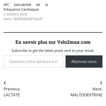
VFC (Variabilité de la
Fréquence Cardiaque)
2 octobre 2024
Dans "BIOÉNERGÉTIQUE"
En savoir plus sur Velo2max.com
Subscribe to get the latest posts sent to your email.
Saisissez votre adresse e-mail…
Abonnez-vous
Navigation
Previous:
Next:
de
LACTATE
MALTODEXTRINE
l’article