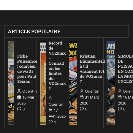
ARTICLE POPULAIRE
Record
de
VO2max
Fiche
Kristian
SIMUL
–
Puissance
Blummenfelt
DE
Connait
: combien
à t’il
PUISS
on les
de watts
vraiment 101
EN CO
limites
pour Paul
de VO2max
LA MO
du
Seixas
?
CYCLIS
VO2max
?
Quentin
Quentin
Quen
16 Mai
31 Mars
16 Ma
2026
2026
2026
Quentin
3
0
0
17
Avril 2026
1