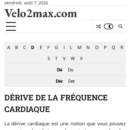
Skip
vendredi, août 7, 2026
Velo2max.com
to
content
A
B
C
D
E
F
G
I
L
M
N
O
P
Q
R
S
T
V
W
X
Dé
Do
Dér
Det
DÉRIVE DE LA FRÉQUENCE
CARDIAQUE
La dérive cardiaque est une notion que vous pouvez